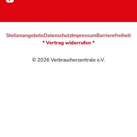
Stellenangebote
Datenschutz
Impressum
Barrierefreiheit
* Vertrag widerrufen *
© 2026
Verbraucherzentrale e.V.
@
@