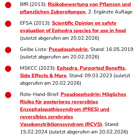
BfR (2013):
Risikobewertung von Pflanzen und
pflanzlichen Zubereitungen
, 2. Ergänzte Auflage
EFSA (2013):
Scientific Opinion on safety
evaluation of Ephedra species for use in food
(zuletzt abgerufen am 20.02.2026)
Gelbe Liste:
Pseudoephedrin
, Stand: 16.05.2019
(zuletzt abgerufen am 20.02.2026)
MSKCC (2023):
Ephedra.
Purported Benefits,
Side Effects & More
. Stand: 09.03.2023 (zuletzt
abgerufen am 20.02.2026)
Rote-Hand-Brief:
Pseudoephedrin: Mögliches
Risiko für posteriores reversibles
Enzephalopathiesyndrom (PRES) und
reversibles zerebrales
Vasokonstriktionssyndrom (RCVS)
, Stand:
15.02.2024 (zuletzt abgerufen am 20.02.2026)