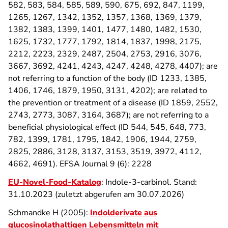
582, 583, 584, 585, 589, 590, 675, 692, 847, 1199,
1265, 1267, 1342, 1352, 1357, 1368, 1369, 1379,
1382, 1383, 1399, 1401, 1477, 1480, 1482, 1530,
1625, 1732, 1777, 1792, 1814, 1837, 1998, 2175,
2212, 2223, 2329, 2487, 2504, 2753, 2916, 3076,
3667, 3692, 4241, 4243, 4247, 4248, 4278, 4407); are
not referring to a function of the body (ID 1233, 1385,
1406, 1746, 1879, 1950, 3131, 4202); are related to
the prevention or treatment of a disease (ID 1859, 2552,
2743, 2773, 3087, 3164, 3687); are not referring to a
beneficial physiological effect (ID 544, 545, 648, 773,
782, 1399, 1781, 1795, 1842, 1906, 1944, 2759,
2825, 2886, 3128, 3137, 3153, 3519, 3972, 4112,
4662, 4691). EFSA Journal 9 (6): 2228
EU-Novel-Food-Katalog
: Indole-3-carbinol. Stand:
31.10.2023
(zuletzt abgerufen am 30.07.2026)
Schmandke H (2005):
Indolderivate aus
glucosinolathaltigen Lebensmitteln mit