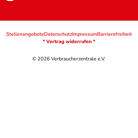
Stellenangebote
Datenschutz
Impressum
Barrierefreiheit
* Vertrag widerrufen *
© 2026
Verbraucherzentrale e.V.
@
@