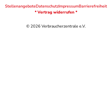
Stellenangebote
Datenschutz
Impressum
Barrierefreiheit
* Vertrag widerrufen *
© 2026
Verbraucherzentrale e.V.
@
@