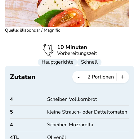
Quelle
:
illiabondar / Magnific
10 Minuten
Vorbereitungszeit
Hauptgerichte
Schnell
Zutaten
-
+
2
Portionen
4
Scheiben Vollkornbrot
5
kleine Strauch- oder Datteltomaten
4
Scheiben Mozzarella
4
TL
Olivenöl