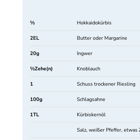
½
Hokkaidokürbis
2
EL
Butter oder Margarine
20
g
Ingwer
½
Zehe(n)
Knoblauch
1
Schuss trockener Riesling
100
g
Schlagsahne
1
TL
Kürbiskernöl
Salz, weißer Pfeffer, etwas