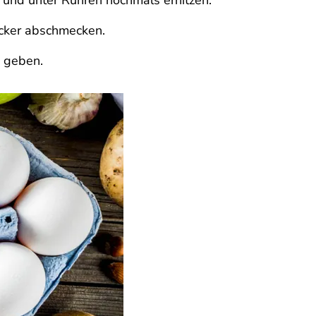
 und unter Rühren nochmals erhitzen.
ucker abschmecken.
e geben.