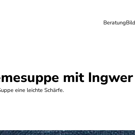
Beratung
Bil
esundheit
Lebensmittel
Reise
Umwel
emesuppe mit Ingwer
Suppe eine leichte Schärfe.