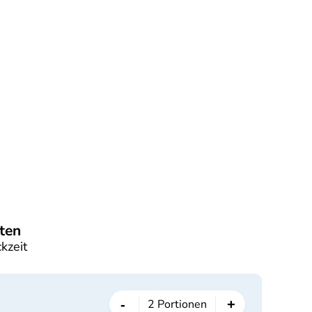
ten
kzeit
-
+
2
Portionen