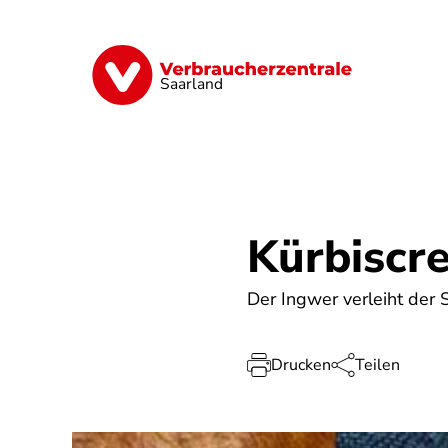
Direkt
zum
Inhalt
Digitales
Energie
Finanzen
G
Saarland
Kürbiscr
Der Ingwer verleiht der 
Drucken
Teilen