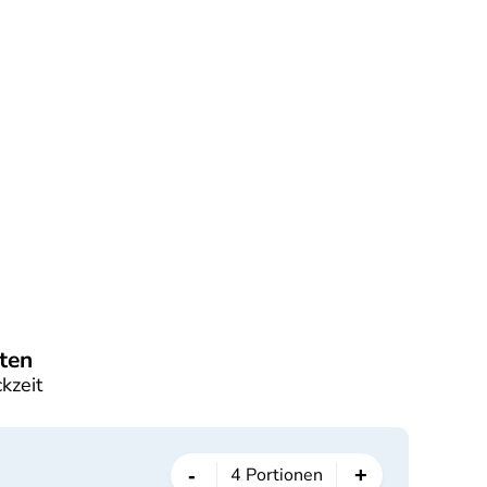
ten
kzeit
-
+
4
Portionen