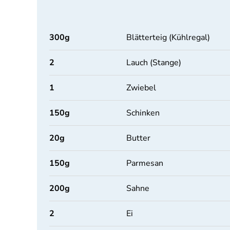
300
g
Blätterteig (Kühlregal)
2
Lauch (Stange)
1
Zwiebel
150
g
Schinken
20
g
Butter
150
g
Parmesan
200
g
Sahne
2
Ei