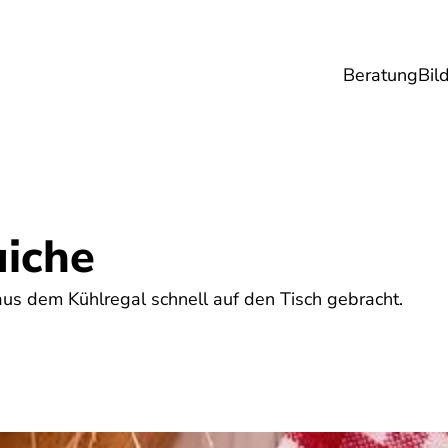
Beratung
Bil
esundheit
Lebensmittel
Reise
Umwel
iche
 aus dem Kühlregal schnell auf den Tisch gebracht.