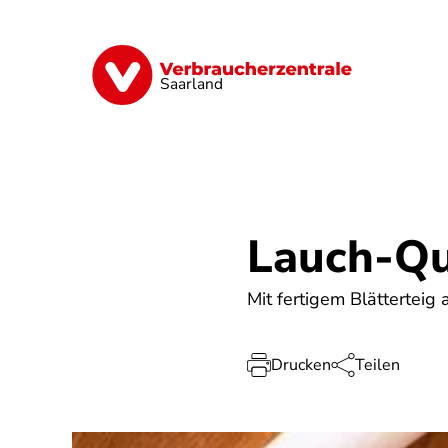
Direkt
zum
Inhalt
Digitales
Energie
Finanzen
G
Saarland
Lauch-Qu
Mit fertigem Blätterteig
Drucken
Teilen