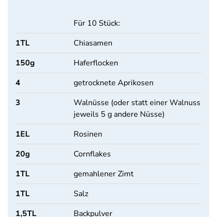
Für 10 Stück:
1
TL
Chiasamen
150
g
Haferflocken
4
getrocknete Aprikosen
3
Walnüsse (oder statt einer Walnuss
jeweils 5 g andere Nüsse)
1
EL
Rosinen
20
g
Cornflakes
1
TL
gemahlener Zimt
1
TL
Salz
1,5
TL
Backpulver