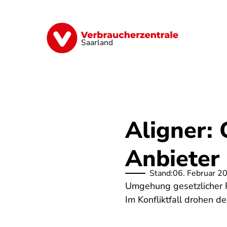
Direkt
zum
Inhalt
Digitales
Energie
Finanzen
G
Saarland
Aligner:
Anbieter
Stand:
06. Februar 2
Umgehung gesetzlicher R
Im Konfliktfall drohen d