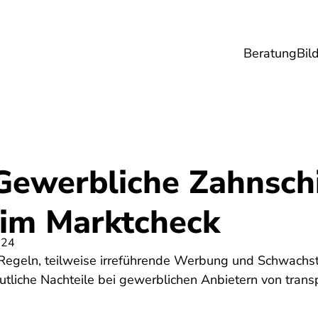
Beratung
Bil
esundheit
Lebensmittel
Reise
Umwel
 Gewerbliche Zahnsch
 im Marktcheck
024
egeln, teilweise irreführende Werbung und Schwachste
eutliche Nachteile bei gewerblichen Anbietern von tran