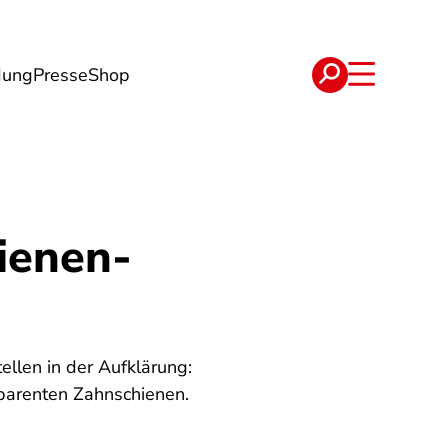
dung
Presse
Shop
t
Verträge
ienen-
llen in der Aufklärung:
sparenten Zahnschienen.