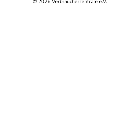
© 2026
Verbraucherzentrale e.V.
@
@