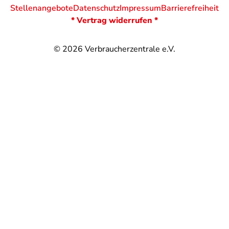
Stellenangebote
Datenschutz
Impressum
Barrierefreiheit
* Vertrag widerrufen *
© 2026
Verbraucherzentrale e.V.
@
@