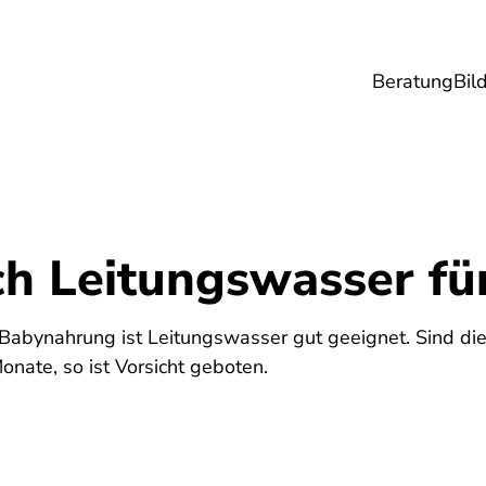
Beratung
Bil
esundheit
Lebensmittel
Reise
Umwel
ch Leitungswasser fü
 Babynahrung ist Leitungswasser gut geeignet. Sind di
onate, so ist Vorsicht geboten.