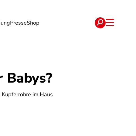
dung
Presse
Shop
t
Verträge
r Babys?
e Kupferrohre im Haus