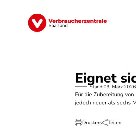
Direkt
zum
Inhalt
Digitales
Energie
Finanzen
G
Saarland
Eignet si
Stand:
09. März 2026
Für die Zubereitung von
jedoch neuer als sechs M
Drucken
Teilen