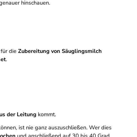
 genauer hinschauen.
für die
Zubereitung von Säuglingsmilch
net
.
aus der Leitung
kommt.
önnen, ist nie ganz auszuschließen. Wer dies
kochen
und anschließend auf 30 bis 40 Grad