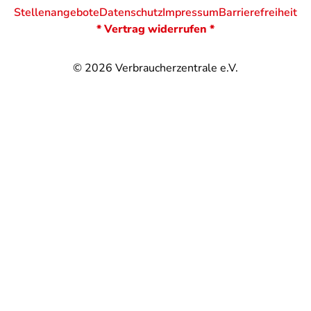
Stellenangebote
Datenschutz
Impressum
Barrierefreiheit
* Vertrag widerrufen *
© 2026
Verbraucherzentrale e.V.
@
@