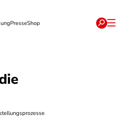
dung
Presse
Shop
t
Verträge
die
erstellungsprozesse