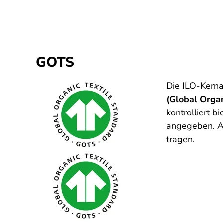
GOTS
Die ILO-Kerna
(Global Organ
kontrolliert b
angegeben. Ab
tragen.