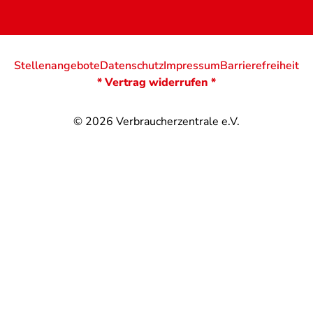
Stellenangebote
Datenschutz
Impressum
Barrierefreiheit
* Vertrag widerrufen *
© 2026
Verbraucherzentrale e.V.
@
@