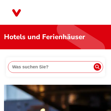
Direkt
zum
Saarland
Inhalt
Hotels und Ferienhäuser
Suche