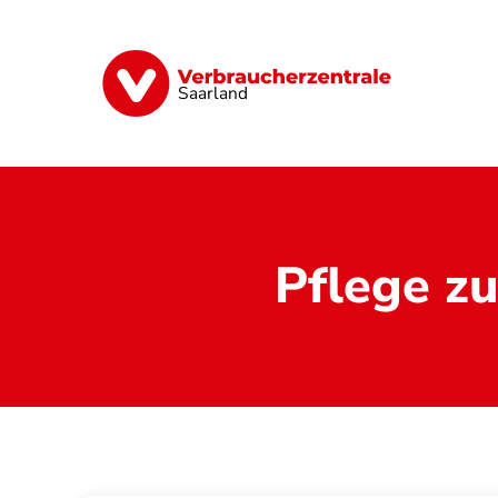
Direkt
zum
Inhalt
Digitales
Energie
Finanzen
G
Saarland
Pflege z