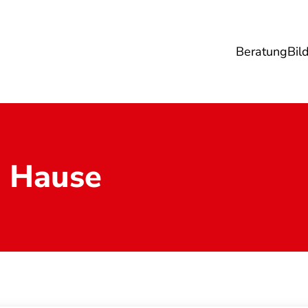
Beratung
Bil
esundheit
Lebensmittel
Reise
Umwel
u Hause