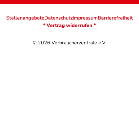
Stellenangebote
Datenschutz
Impressum
Barrierefreiheit
* Vertrag widerrufen *
© 2026
Verbraucherzentrale e.V.
@
@