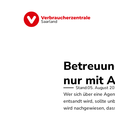
Direkt
zum
Inhalt
Digitales
Energie
Finanzen
G
Saarland
Betreuun
nur mit 
Stand:
05. August 2
Wer sich über eine Agent
entsandt wird, sollte un
wird nachgewiesen, dass