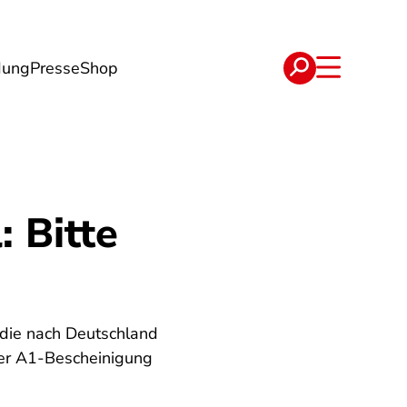
dung
Presse
Shop
t
Verträge
 Bitte
 die nach Deutschland
 der A1-Bescheinigung