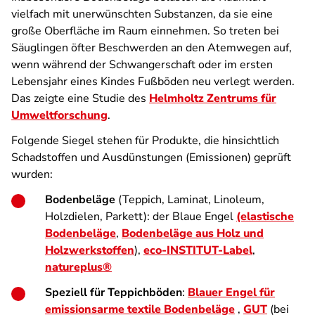
vielfach mit unerwünschten Substanzen, da sie eine
große Oberfläche im Raum einnehmen. So treten bei
Säuglingen öfter Beschwerden an den Atemwegen auf,
wenn während der Schwangerschaft oder im ersten
Lebensjahr eines Kindes Fußböden neu verlegt werden.
Das zeigte eine Studie des
Helmholtz Zentrums für
Umweltforschung
.
Folgende Siegel stehen für Produkte, die hinsichtlich
Schadstoffen und Ausdünstungen (Emissionen) geprüft
wurden:
Bodenbeläge
(Teppich, Laminat, Linoleum,
Holzdielen, Parkett): der Blaue Engel
(elastische
Bodenbeläge
,
Bodenbeläge aus Holz und
Holzwerkstoffen
),
eco-INSTITUT-Label
,
natureplus®
Speziell für Teppichböden
:
Blauer Engel für
emissionsarme textile Bodenbeläge
,
GUT
(bei