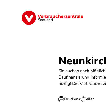
Direkt
zum
Inhalt
Digitales
Energie
Finanzen
G
Saarland
Neunkirc
Sie suchen nach Möglich
Baufinanzierung informi
richtig! Die Verbraucher
Drucken
Teilen