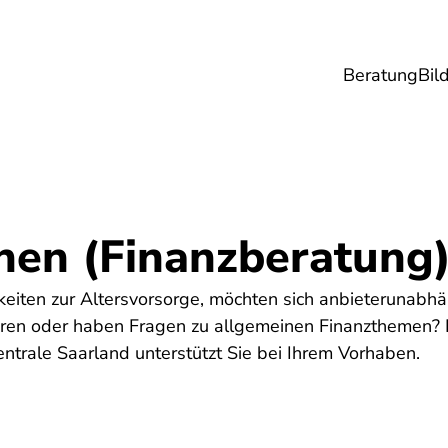
Beratung
Bil
esundheit
Lebensmittel
Reise
Umwel
hen (Finanzberatung
keiten zur Altersvorsorge, möchten sich anbieterunabhä
eren oder haben Fragen zu allgemeinen Finanzthemen? D
zentrale Saarland unterstützt Sie bei Ihrem Vorhaben.