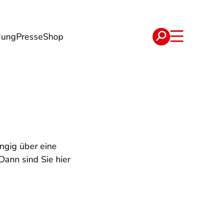
dung
Presse
Shop
t
Verträge
)
ngig über eine
ann sind Sie hier