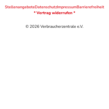
Stellenangebote
Datenschutz
Impressum
Barrierefreiheit
* Vertrag widerrufen *
© 2026
Verbraucherzentrale e.V.
@
@