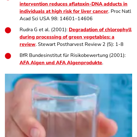
intervention reduces aflatoxin-DNA adducts in
individuals at high risk for liver cancer
. Proc Natl
Acad Sci USA 98: 14601–14606
Rudra G et al. (2001):
Degradation of chlorophyll
during processing of green vegetables: a
review
. Stewart Postharvest Review 2 (5): 1-8
BfR Bundesinstitut für Risikobewertung (2001):
AFA Algen und AFA Algenprodukte
.