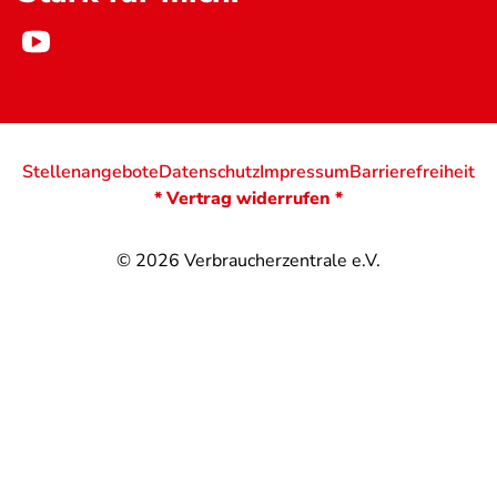
Stellenangebote
Datenschutz
Impressum
Barrierefreiheit
* Vertrag widerrufen *
© 2026
Verbraucherzentrale e.V.
@
@