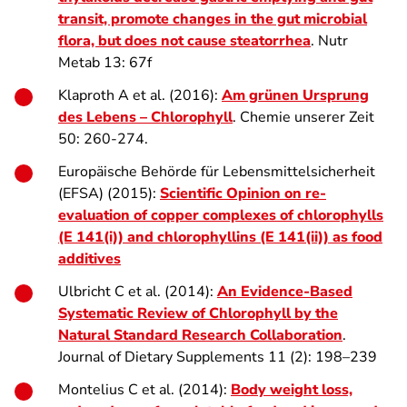
transit, promote changes in the gut microbial
flora, but does not cause steatorrhea
. Nutr
Metab 13: 67f
Klaproth A et al. (2016):
Am grünen Ursprung
des Lebens – Chlorophyll
. Chemie unserer Zeit
50: 260-274.
Europäische Behörde für Lebensmittelsicherheit
(EFSA) (2015):
Scientific Opinion on re-
evaluation of copper complexes of chlorophylls
(E 141(i)) and chlorophyllins (E 141(ii)) as food
additives
Ulbricht C et al. (2014):
An Evidence-Based
Systematic Review of Chlorophyll by the
Natural Standard Research Collaboration
.
Journal of Dietary Supplements 11 (2): 198–239
Montelius C et al. (2014):
Body weight loss,