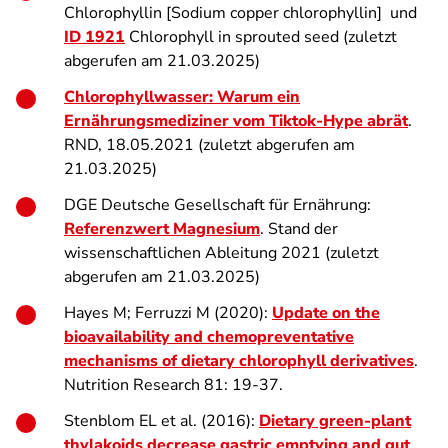
Chlorophyllin [Sodium copper chlorophyllin] und
ID 1921
Chlorophyll in sprouted seed (zuletzt
abgerufen am 21.03.2025)
Chlorophyllwasser: Warum ein
Ernährungsmediziner vom Tiktok-Hype abrät
.
RND, 18.05.2021 (zuletzt abgerufen am
21.03.2025)
DGE Deutsche Gesellschaft für Ernährung:
Referenzwert Magnesium
. Stand der
wissenschaftlichen Ableitung 2021 (zuletzt
abgerufen am 21.03.2025)
Hayes M; Ferruzzi M (2020):
Update on the
bioavailability and chemopreventative
mechanisms of dietary chlorophyll derivatives
.
Nutrition Research 81: 19-37.
Stenblom EL et al. (2016):
Dietary green-plant
thylakoids decrease gastric emptying and gut