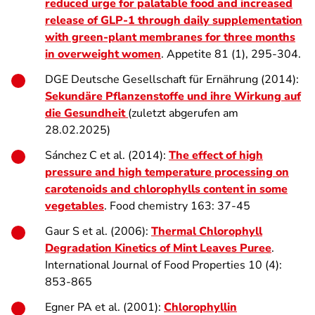
reduced urge for palatable food and increased
release of GLP-1 through daily supplementation
with green-plant membranes for three months
in overweight women
. Appetite 81 (1), 295-304.
DGE Deutsche Gesellschaft für Ernährung (2014):
Sekundäre Pflanzenstoffe und ihre Wirkung auf
die Gesundheit
(zuletzt abgerufen am
28.02.2025)
Sánchez C et al. (2014):
The effect of high
pressure and high temperature processing on
carotenoids and chlorophylls content in some
vegetables
. Food chemistry 163: 37-45
Gaur S et al. (2006):
Thermal Chlorophyll
Degradation Kinetics of Mint Leaves Puree
.
International Journal of Food Properties 10 (4):
853-865
Egner PA et al. (2001):
Chlorophyllin