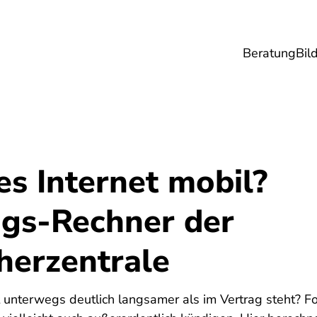
Beratung
Bil
esundheit
Lebensmittel
Reise
Umwel
s Internet mobil?
gs-Rechner der
herzentrale
6
et unterwegs deutlich langsamer als im Vertrag steht? F