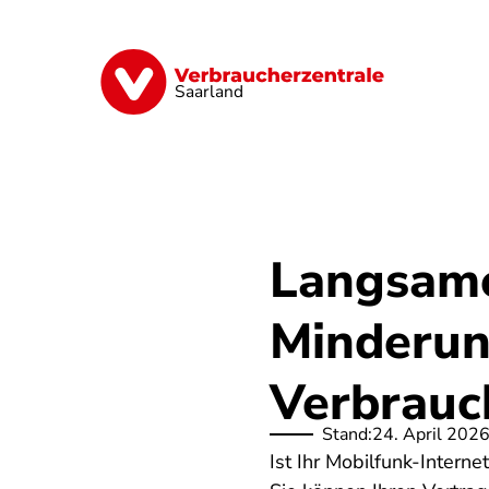
Direkt
zum
Inhalt
Digitales
Energie
Finanzen
G
Saarland
Langsame
Minderun
Verbrauc
Stand:
24. April 202
Ist Ihr Mobilfunk-Intern