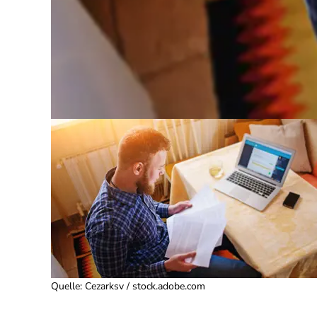
Quelle
:
Cezarksv / stock.adobe.com