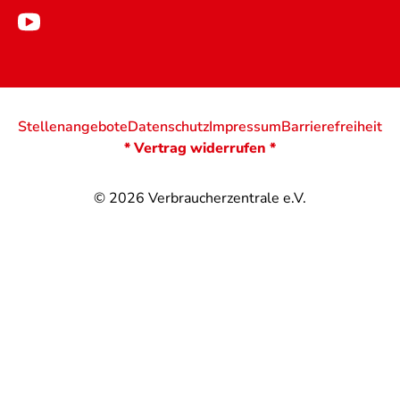
Stellenangebote
Datenschutz
Impressum
Barrierefreiheit
* Vertrag widerrufen *
© 2026
Verbraucherzentrale e.V.
@
@