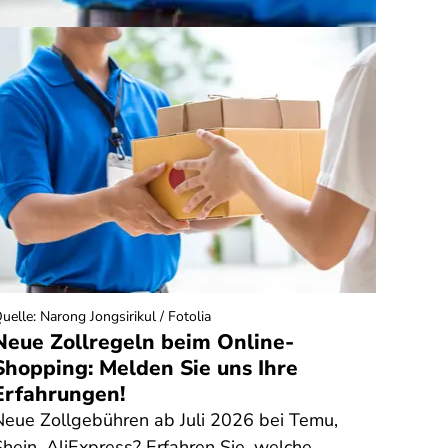
uelle
:
Narong Jongsirikul / Fotolia
Quelle
:
Neue Zollregeln beim Online-
Haus
Shopping: Melden Sie uns Ihre
sie 
Erfahrungen!
Kost
Neue Zollgebühren ab Juli 2026 bei Temu,
Im No
Shein, AliExpress? Erfahren Sie, welche
Hausn