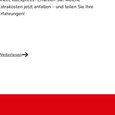
xtrakosten jetzt anfallen – und teilen Sie Ihre
Selbs
Erfahrungen!
Angeh
Pfleg
eine 
erklä
und Ko
Weiterlesen
Weite