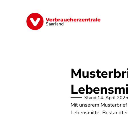
Direkt
zum
Inhalt
Digitales
Energie
Finanzen
G
Saarland
Musterbr
Lebensmi
Stand:
14. April 202
Mit unserem Musterbrief
Lebensmittel Bestandtei