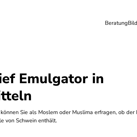
Beratung
Bil
esundheit
Lebensmittel
Reise
Umwel
ief Emulgator in
tteln
5
 können Sie als Moslem oder Muslima erfragen, ob der
le von Schwein enthält.