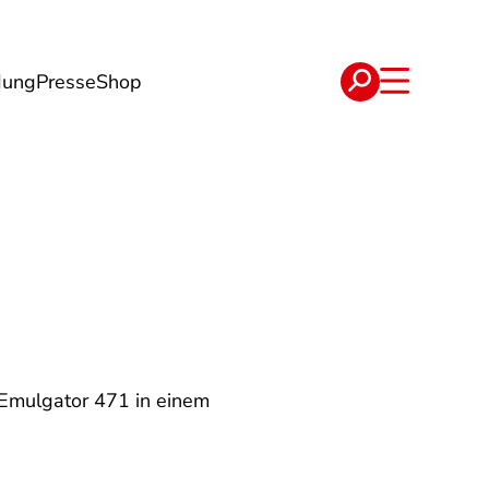
dung
Presse
Shop
t
Verträge
 Emulgator 471 in einem