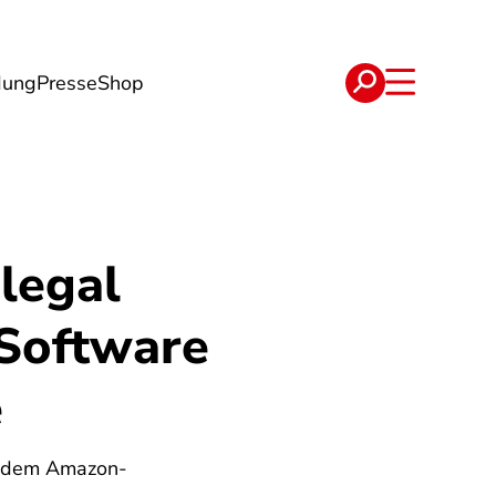
dung
Presse
Shop
t
Verträge
legal
Software
e
s dem Amazon-