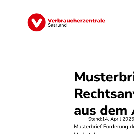
Direkt
zum
Inhalt
Digitales
Energie
Finanzen
G
Saarland
Musterbri
Rechtsan
aus dem 
Stand:
14. April 202
Musterbrief Forderung 