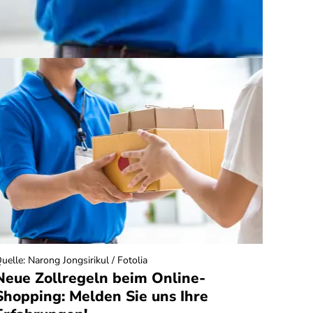
uelle
:
Narong Jongsirikul / Fotolia
Quelle
:
Neue Zollregeln beim Online-
Haus
Shopping: Melden Sie uns Ihre
sie 