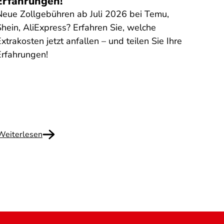
Erfahrungen!
Kost
Neue Zollgebühren ab Juli 2026 bei Temu,
Im No
Shein, AliExpress? Erfahren Sie, welche
Hausn
xtrakosten jetzt anfallen – und teilen Sie Ihre
Selbs
Erfahrungen!
Angeh
Pfleg
eine 
erklä
und Ko
Weiterlesen
Weite