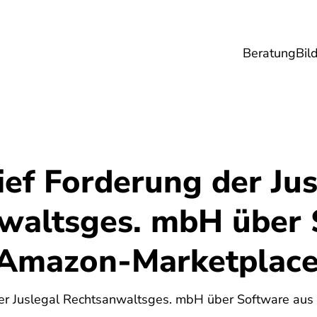
Beratung
Bil
esundheit
Lebensmittel
Reise
Umwel
ef Forderung der Jus
waltsges. mbH über 
Amazon-Marketplac
5
der Juslegal Rechtsanwaltsges. mbH über Software au