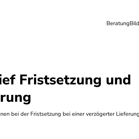
Beratung
Bil
esundheit
Lebensmittel
Reise
Umwel
ef Fristsetzung und
erung
5
hnen bei der Fristsetzung bei einer verzögerter Lieferung