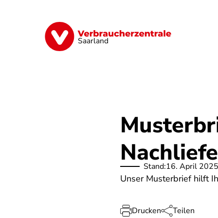
Direkt
zum
Inhalt
Digitales
Energie
Finanzen
G
Saarland
Musterbri
Nachlief
Stand:
16. April 202
Unser Musterbrief hilft I
Drucken
Teilen