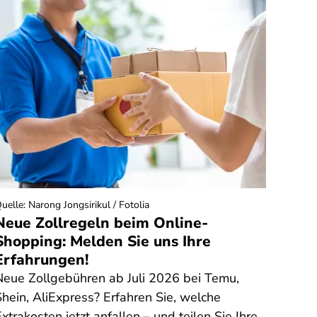
uelle
:
Narong Jongsirikul / Fotolia
Quelle
:
Neue Zollregeln beim Online-
Haus
Shopping: Melden Sie uns Ihre
sie 
Erfahrungen!
Kost
Neue Zollgebühren ab Juli 2026 bei Temu,
Im No
Shein, AliExpress? Erfahren Sie, welche
Hausn
xtrakosten jetzt anfallen – und teilen Sie Ihre
Selbs