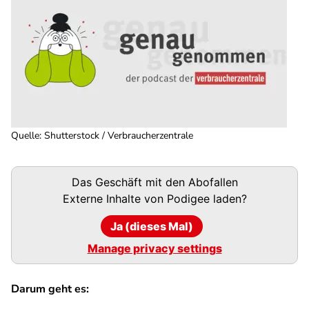
Quelle
:
Shutterstock / Verbraucherzentrale
Podigee-
Das Geschäft mit den Abofallen
URL
Externe Inhalte von
Podigee
laden?
Ja (dieses Mal)
Manage privacy settings
Darum geht es: