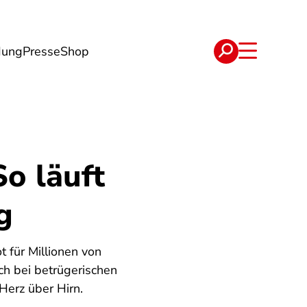
dung
Presse
Shop
t
Verträge
o läuft
g
 für Millionen von
ch bei betrügerischen
Herz über Hirn.