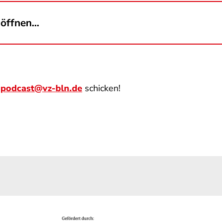
öffnen...
n
podcast@vz-bln.de
schicken!