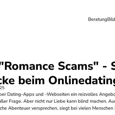
Beratung
Bil
esundheit
Lebensmittel
Reise
Umwel
 "Romance Scams" - S
cke beim Onlinedatin
025
ber Dating-Apps und -Webseiten ein reizvolles Angebot
außer Frage. Aber nicht nur Liebe kann blind machen. Au
che Abenteuer versprechen, siegt bei vielen Menschen 