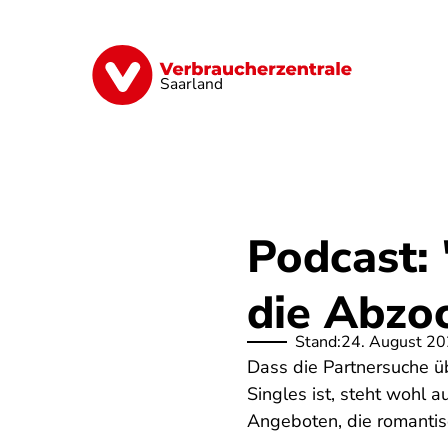
Direkt
zum
Inhalt
Digitales
Energie
Finanzen
G
Saarland
Podcast:
die Abzo
Stand:
24. August 2
Dass die Partnersuche ü
Singles ist, steht wohl 
Angeboten, die romantis