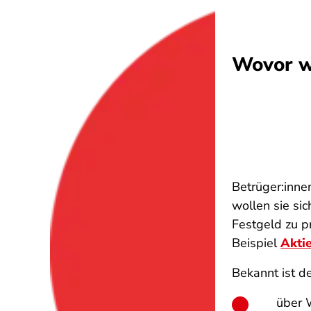
Wovor w
Betrüger:inne
wollen sie si
Festgeld zu p
Beispiel
Akti
Bekannt ist d
über 