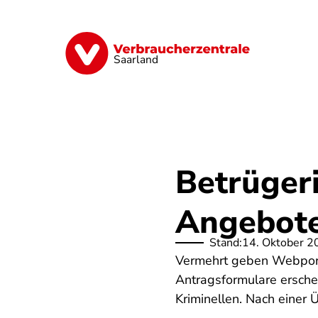
Direkt
zum
Inhalt
Digitales
Energie
Finanzen
G
Saarland
Betrügeri
Angebot
Stand:
14. Oktober 2
Vermehrt geben Webporta
Antragsformulare ersche
Kriminellen. Nach einer 