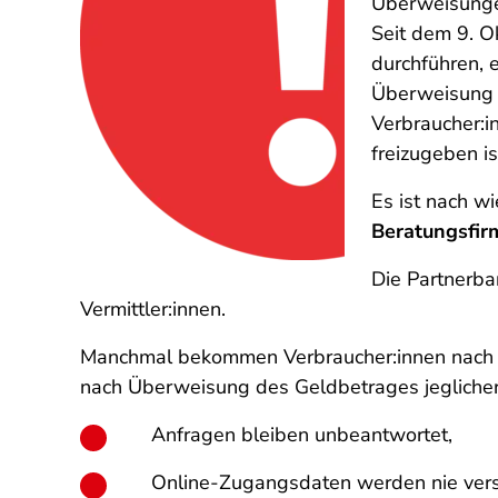
Überweisunge
Seit dem 9. O
durchführen, 
Überweisung 
Verbraucher:i
freizugeben i
Es ist nach wi
Beratungsfir
Die Partnerba
Vermittler:innen.
Manchmal bekommen Verbraucher:innen nach de
nach Überweisung des Geldbetrages jeglicher 
Anfragen bleiben unbeantwortet,
Online-Zugangsdaten werden nie ver