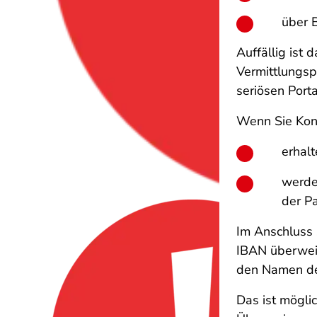
über 
Auffällig ist 
Vermittlungspo
seriösen Port
Wenn Sie Kont
erhal
werden
der P
Im Anschluss 
IBAN überweis
den Namen de
Das ist mögli