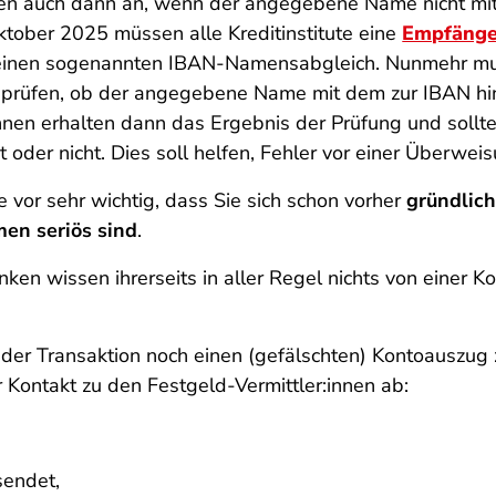
n auch dann an, wenn der angegebene Name nicht m
ktober 2025 müssen alle Kreditinstitute eine
Empfänge
einen sogenannten IBAN-Namensabgleich. Nunmehr muss 
prüfen, ob der angegebene Name mit dem zur IBAN hi
nnen erhalten dann das Ergebnis der Prüfung und sollte
st oder nicht. Dies soll helfen, Fehler vor einer Überw
e vor sehr wichtig, dass Sie sich schon vorher
gründlich
men seriös sind
.
nken wissen ihrerseits in aller Regel nichts von einer 
r Transaktion noch einen (gefälschten) Kontoauszug zu
Kontakt zu den Festgeld-Vermittler:innen ab:
sendet,