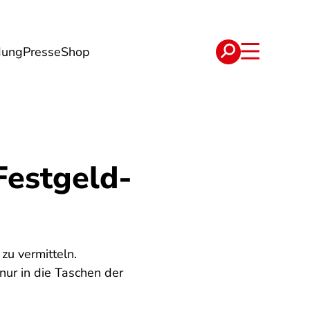
dung
Presse
Shop
t
Verträge
Festgeld-
u vermitteln.
nur in die Taschen der