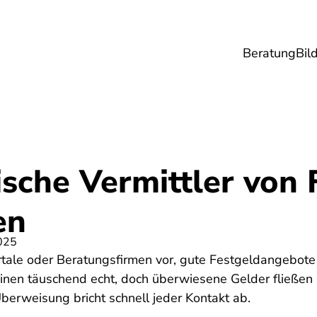
Beratung
Bil
esundheit
Lebensmittel
Reise
Umwel
sche Vermittler von 
en
025
le oder Beratungsfirmen vor, gute Festgeldangebote z
inen täuschend echt, doch überwiesene Gelder fließen 
Überweisung bricht schnell jeder Kontakt ab.