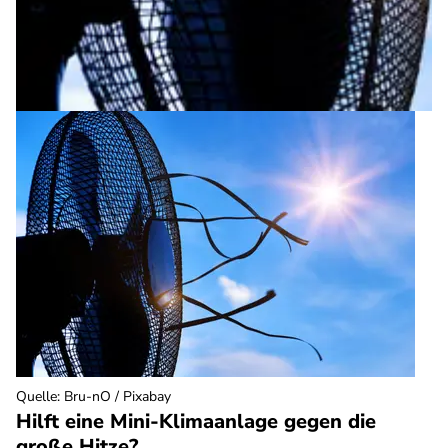
Quelle
:
Bru-nO / Pixabay
Hilft eine Mini-Klimaanlage gegen die
große Hitze?