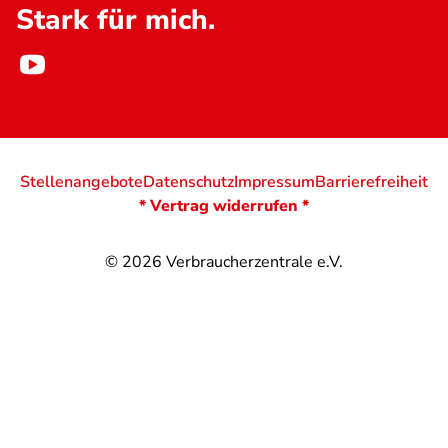
Stark für mich.
Stellenangebote
Datenschutz
Impressum
Barrierefreiheit
* Vertrag widerrufen *
© 2026
Verbraucherzentrale e.V.
@
@