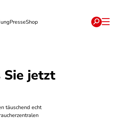
dung
Presse
Shop
t
Verträge
Sie jetzt
en täuschend echt
raucherzentralen