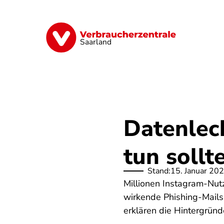
Direkt
zum
Inhalt
Digitales
Energie
Finanzen
G
Saarland
Datenleck
tun sollt
Stand:
15. Januar 20
Millionen Instagram-Nut
wirkende Phishing-Mails
erklären die Hintergrün