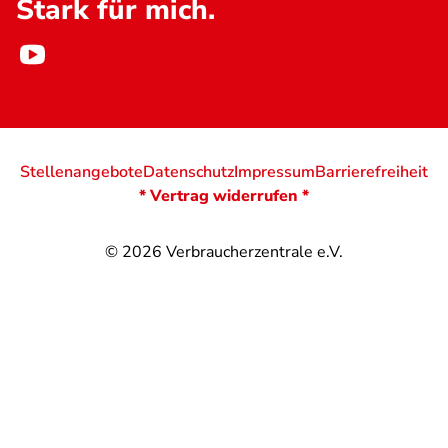
Stark für mich.
Stellenangebote
Datenschutz
Impressum
Barrierefreiheit
* Vertrag widerrufen *
© 2026
Verbraucherzentrale e.V.
@
@