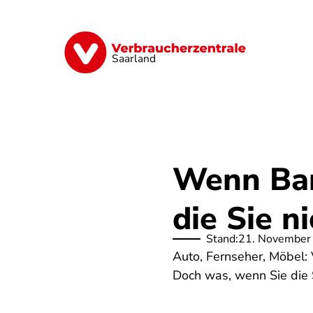
Direkt
zum
Inhalt
Digitales
Energie
Finanzen
G
Saarland
Wenn Ban
die Sie n
Stand:
21. November
Auto, Fernseher, Möbel: 
Doch was, wenn Sie die 