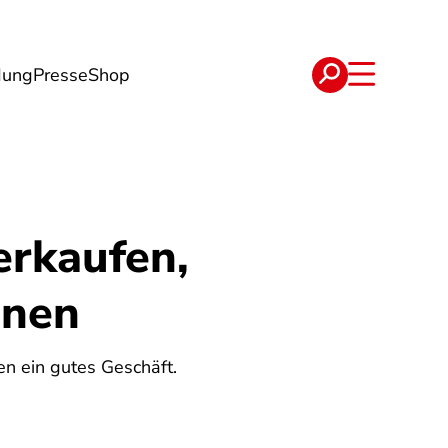
dung
Presse
Shop
t
Verträge
erkaufen,
nnen
en ein gutes Geschäft.