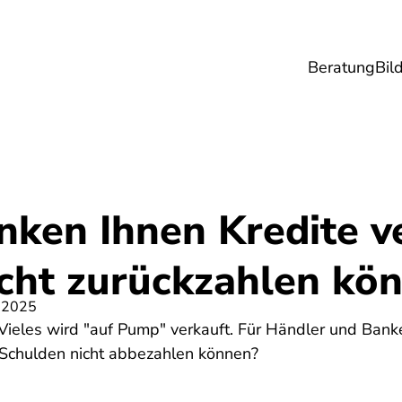
Beratung
Bil
esundheit
Lebensmittel
Reise
Umwel
ken Ihnen Kredite v
icht zurückzahlen kö
 2025
Vieles wird "auf Pump" verkauft. Für Händler und Bank
Schulden nicht abbezahlen können?