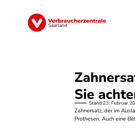
Direkt
zum
Inhalt
Digitales
Energie
Finanzen
G
Saarland
Zahnersa
Sie achte
Stand:
23. Februar 2
Zahnersatz, der im Ausla
Prothesen. Auch eine Beh