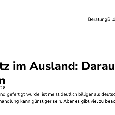
Beratung
Bil
esundheit
Lebensmittel
Reise
Umwel
tz im Ausland: Darauf
n
026
nd gefertigt wurde, ist meist deutlich billiger als deut
andlung kann günstiger sein. Aber es gibt viel zu beac