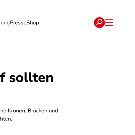
dung
Presse
Shop
t
Verträge
 sollten
sche Kronen, Brücken und
hten.