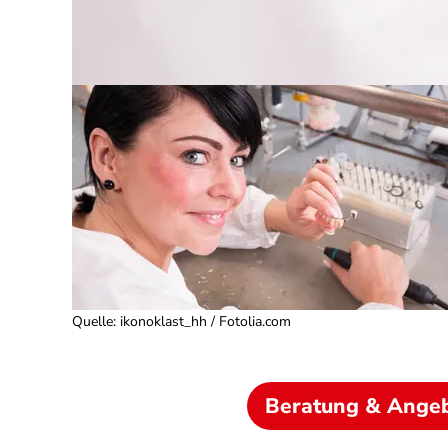
Quelle
:
ikonoklast_hh / Fotolia.com
Beratung & Ange