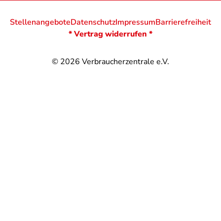
Stellenangebote
Datenschutz
Impressum
Barrierefreiheit
* Vertrag widerrufen *
© 2026
Verbraucherzentrale e.V.
@
@