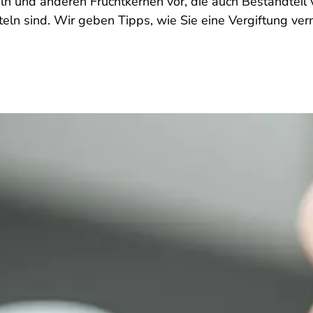
n und anderen Fruchtkernen vor, die auch Bestandteil 
ln sind. Wir geben Tipps, wie Sie eine Vergiftung ver