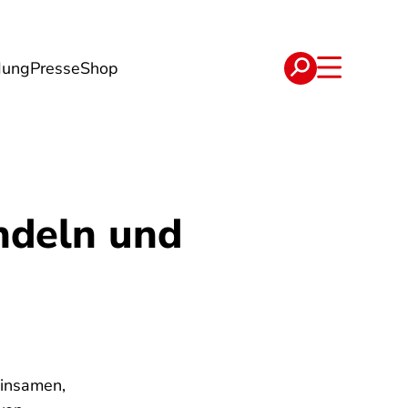
dung
Presse
Shop
t
Verträge
ndeln und
einsamen,