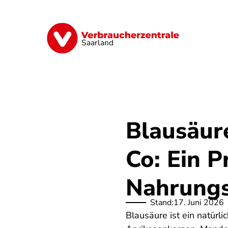
Direkt
zum
Inhalt
Digitales
Energie
Finanzen
G
Saarland
Blausäur
Co: Ein P
Nahrungs
Stand:
17. Juni 2026
Blausäure ist ein natürl