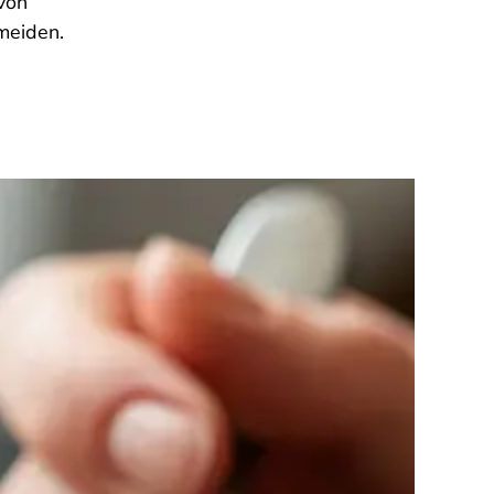
von
meiden.