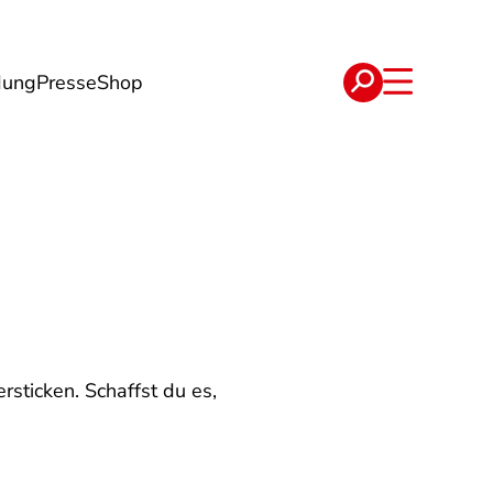
dung
Presse
Shop
t
Verträge
rsticken. Schaffst du es,