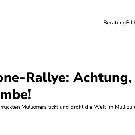
Beratung
Bil
esundheit
Lebensmittel
Reise
Umwel
ne-Rallye: Achtung,
ombe!
rückten Müllionärs tickt und droht die Welt im Müll zu e