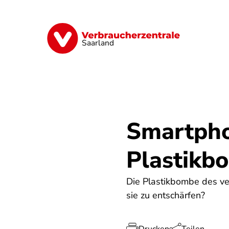
Direkt
zum
Inhalt
Digitales
Energie
Finanzen
G
Saarland
Smartpho
Plastikb
Die Plastikbombe des ver
sie zu entschärfen?