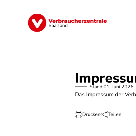
Direkt
zum
Inhalt
Digitales
Energie
Finanzen
G
Saarland
Impress
Stand:
01. Juni 2026
Das Impressum der Verb
Drucken
Teilen