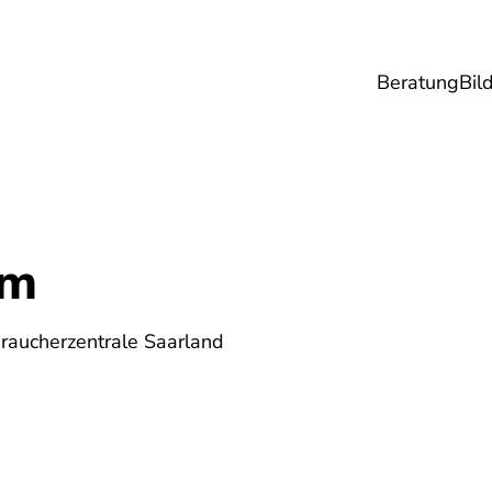
Beratung
Bil
esundheit
Lebensmittel
Reise
Umwel
um
raucherzentrale Saarland