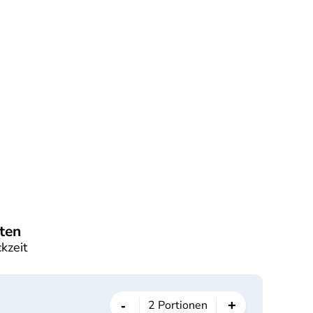
ten
kzeit
-
+
2
Portionen