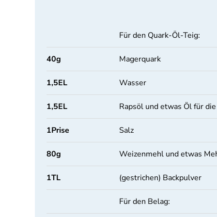
Für den Quark-Öl-Teig:
40
g
Magerquark
1,5
EL
Wasser
1,5
EL
Rapsöl und etwas Öl für di
1
Prise
Salz
80
g
Weizenmehl und etwas Meh
1
TL
(gestrichen) Backpulver
Für den Belag: