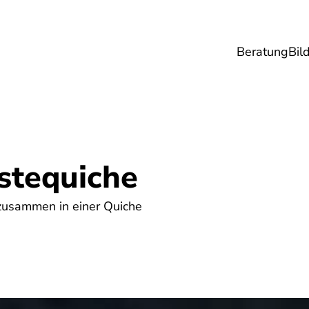
Beratung
Bil
esundheit
Lebensmittel
Reise
Umwel
stequiche
zusammen in einer Quiche