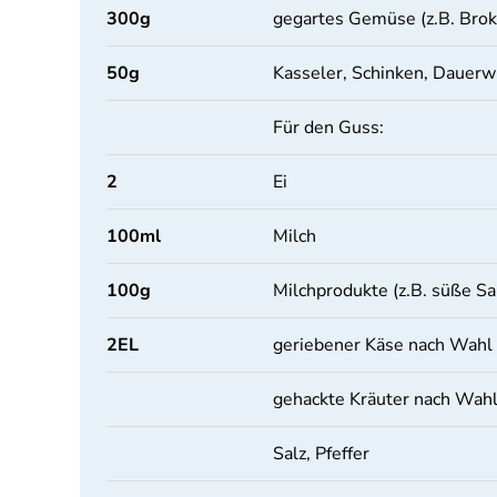
300
g
gegartes Gemüse (z.B. Brokko
50
g
Kasseler, Schinken, Dauerw
Für den Guss:
2
Ei
100
ml
Milch
100
g
Milchprodukte (z.B. süße Sa
2
EL
geriebener Käse nach Wahl 
gehackte Kräuter nach Wah
Salz, Pfeffer