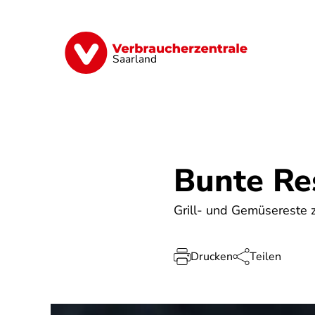
Direkt
zum
Inhalt
Digitales
Energie
Finanzen
G
Saarland
Bunte Re
Grill- und Gemüsereste 
Drucken
Teilen