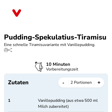
Direkt
zum
Saarland
Inhalt
Pudding-Spekulatius-Tiramisu
Eine schnelle Tiramisuvariante mit Vanillepudding.
10 Minuten
Vorbereitungszeit
Zutaten
-
+
2
Portionen
1
Vanillepudding (aus etwa 500 ml
Milch zubereitet)