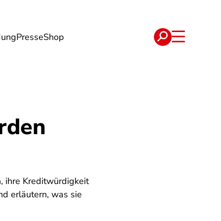
dung
Presse
Shop
t
Verträge
rden
, ihre Kreditwürdigkeit
d erläutern, was sie