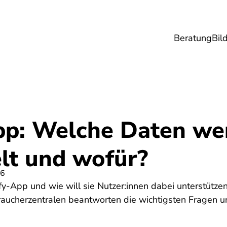
Beratung
Bil
esundheit
Lebensmittel
Reise
Umwel
pp: Welche Daten we
t und wofür?
26
fy-App und wie will sie Nutzer:innen dabei unterstützen
raucherzentralen beantworten die wichtigsten Fragen un