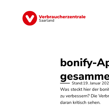
Direkt
zum
Inhalt
Digitales
Energie
Finanzen
G
Saarland
bonify-A
gesammel
Stand:
19. Januar 20
Was steckt hier der boni
zu verbessern? Die Verb
daran kritisch sehen.