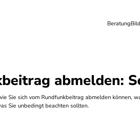
Beratung
Bil
esundheit
Lebensmittel
Reise
Umwel
beitrag abmelden: So
wie Sie sich vom Rundfunkbeitrag abmelden können, wa
was Sie unbedingt beachten sollten.