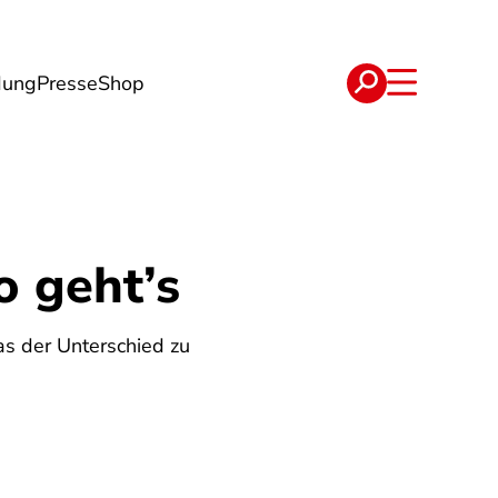
dung
Presse
Shop
t
Verträge
 geht’s
s der Unterschied zu