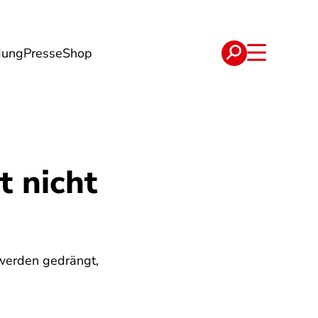
dung
Presse
Shop
t
Verträge
t nicht
werden gedrängt,