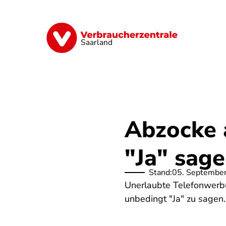
Direkt
zum
Inhalt
Digitales
Energie
Finanzen
G
Saarland
Abzocke 
"Ja" sage
Stand:
05. Septembe
Unerlaubte Telefonwerb
unbedingt "Ja" zu sagen.