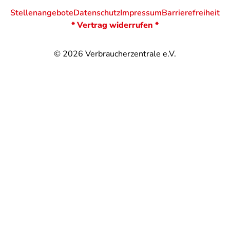
Stellenangebote
Datenschutz
Impressum
Barrierefreiheit
* Vertrag widerrufen *
© 2026
Verbraucherzentrale e.V.
@
@