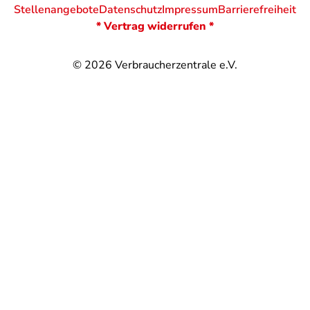
Stellenangebote
Datenschutz
Impressum
Barrierefreiheit
* Vertrag widerrufen *
© 2026
Verbraucherzentrale e.V.
@
@