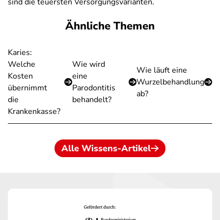
sind die teuersten Versorgungsvarianten.
Ähnliche Themen
Karies:
Welche
Wie wird
Wie läuft eine
Kosten
eine
Wurzelbehandlung
übernimmt
Parodontitis
ab?
die
behandelt?
Krankenkasse?
Alle Wissens-Artikel