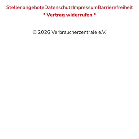
Stellenangebote
Datenschutz
Impressum
Barrierefreiheit
* Vertrag widerrufen *
© 2026
Verbraucherzentrale e.V.
@
@