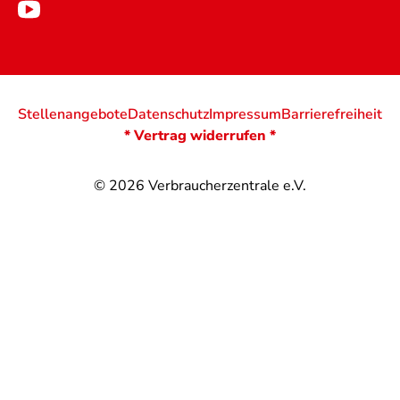
Stellenangebote
Datenschutz
Impressum
Barrierefreiheit
* Vertrag widerrufen *
© 2026
Verbraucherzentrale e.V.
@
@