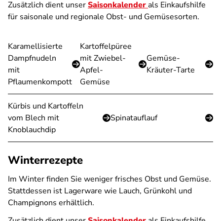
Zusätzlich dient unser
Saisonkalender
als Einkaufshilfe
für saisonale und regionale Obst- und Gemüsesorten.
Karamellisierte
Kartoffelpüree
Dampfnudeln
mit Zwiebel-
Gemüse-
mit
Apfel-
Kräuter-Tarte
Pflaumenkompott
Gemüse
Kürbis und Kartoffeln
vom Blech mit
Spinatauflauf
Knoblauchdip
Winterrezepte
Im Winter finden Sie weniger frisches Obst und Gemüse.
Stattdessen ist Lagerware wie Lauch, Grünkohl und
Champignons erhältlich.
Zusätzlich dient unser
Saisonkalender
als Einkaufshilfe