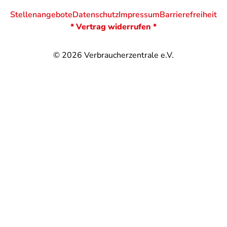
Stellenangebote
Datenschutz
Impressum
Barrierefreiheit
* Vertrag widerrufen *
© 2026
Verbraucherzentrale e.V.
@
@