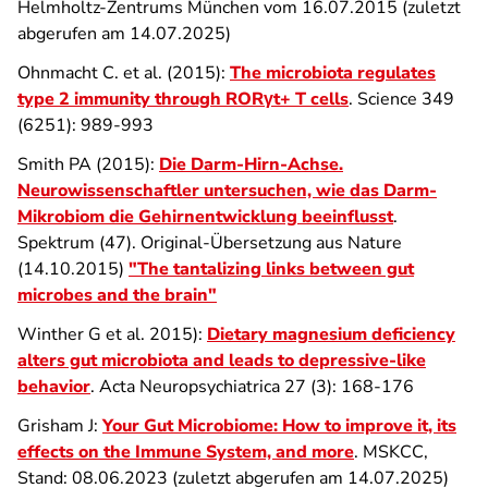
Helmholtz-Zentrums München vom 16.07.2015 (zuletzt
abgerufen am 14.07.2025)
Ohnmacht C. et al. (2015):
The microbiota regulates
type 2 immunity through RORγt+ T cells
. Science 349
(6251): 989-993
Smith PA (2015):
Die Darm-Hirn-Achse.
Neurowissenschaftler untersuchen, wie das Darm-
Mikrobiom die Gehirnentwicklung beeinflusst
.
Spektrum (47). Original-Übersetzung aus Nature
(14.10.2015)
"The tantalizing links between gut
microbes and the brain"
Winther G et al. 2015):
Dietary magnesium deficiency
alters gut microbiota and leads to depressive-like
behavior
. Acta Neuropsychiatrica 27 (3): 168-176
Grisham J:
Your Gut Microbiome: How to improve it, its
effects on the Immune System, and more
. MSKCC,
Stand: 08.06.2023 (zuletzt abgerufen am 14.07.2025)