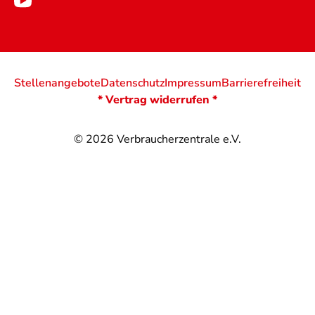
Stellenangebote
Datenschutz
Impressum
Barrierefreiheit
* Vertrag widerrufen *
© 2026
Verbraucherzentrale e.V.
@
@