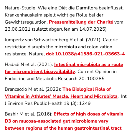
Nature-Studie: Wie eine Diät die Darmflora beeinflusst.
Krankenhauskeim spielt wichtige Rolle bei der
Gewichtsregulation.
Pressemitteilung der Charité
vom
23.06.2021 (zuletzt abgerufen am 14.07.2025)
Jumpertz von Schwartzenberg R et al. (2021): Caloric
restriction disrupts the microbiota and colonization
resistance. Nature,
doi: 10.1038/s41586-021-03663-4
Hadadi N et al. (2021):
Intestinal microbiota as a route
for micronutrient bioavailability
. Current Opinion in
Endocrine and Metabolic Research 20: 100285
Brancaccio M et al. (2022):
The Biological Role of
Vitamins in Athletes’ Muscle, Heart and Microbiota
. Int
J Environ Res Public Health 19 (3): 1249
Bashir M et al. (2016):
Effects of high doses of vitamin
D3 on mucosa-associated gut microbiome vary
between regions of the human gastrointestinal tract
.